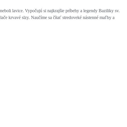
neboli lavice. Vypočujú si najkrajšie príbehy a legendy Baziliky sv.
plače krvavé slzy. Naučíme sa čítať stredoveké nástenné maľby a