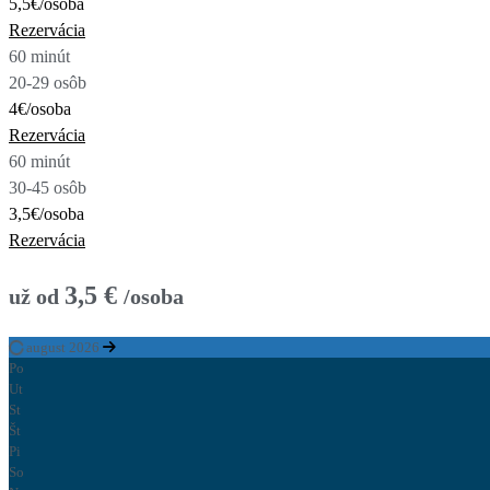
5,5€
/osoba
Rezervácia
60 minút
20-29 osôb
4€
/osoba
Rezervácia
60 minút
30-45 osôb
3,5€
/osoba
Rezervácia
3,5 €
už od
/osoba
august 2026
Po
Ut
St
Št
Pi
So