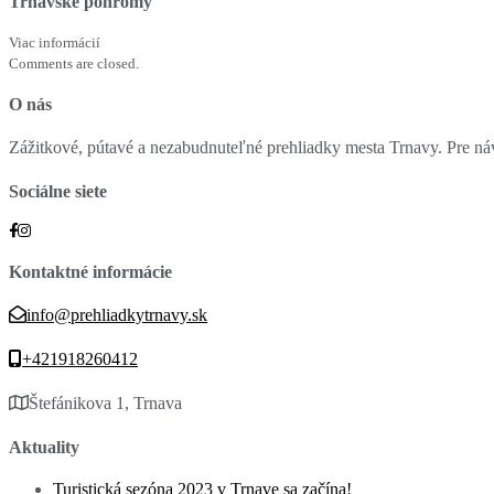
Trnavské pohromy
Viac informácií
Comments are closed.
O nás
Zážitkové, pútavé a nezabudnuteľné prehliadky mesta Trnavy. Pre návš
Sociálne siete
Kontaktné informácie
info@prehliadkytrnavy.sk
+421918260412
Štefánikova 1, Trnava
Aktuality
Turistická sezóna 2023 v Trnave sa začína!