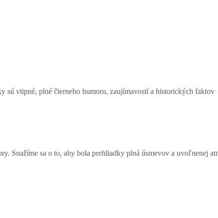
 sú vtipné, plné čierneho humoru, zaujímavostí a historických faktov
tory. Snažíme sa o to, aby bola prehliadky plná úsmevov a uvoľnenej a