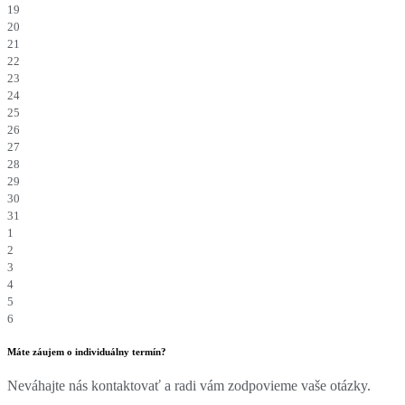
19
20
21
22
23
24
25
26
27
28
29
30
31
1
2
3
4
5
6
Máte záujem o individuálny termín?
Neváhajte nás kontaktovať a radi vám zodpovieme vaše otázky.