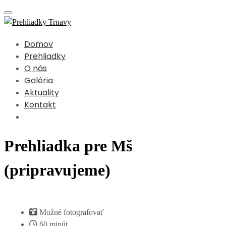
Toggle navigation
Domov
Prehliadky
O nás
Galéria
Aktuality
Kontakt
Prehliadka pre Mš
(pripravujeme)
Možné fotografovať
60 minút