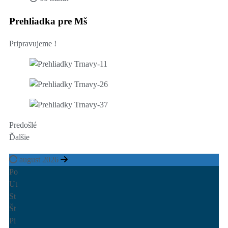
Prehliadka pre Mš
Pripravujeme !
Predošlé
Ďalšie
august 2026
Po
Ut
St
Št
Pi